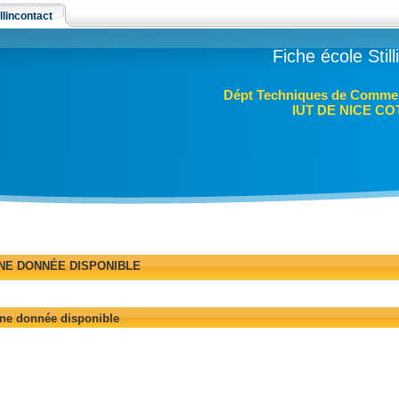
llincontact
Fiche école Stil
Dépt Techniques de Commer
IUT DE NICE CO
NE DONNÉE DISPONIBLE
ne donnée disponible